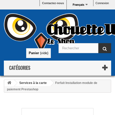
Contactez-nous
Connexion
Français
ChouetteW
Le Shop
Panier
(vide)
CATÉGORIES
Services à la carte
Forfait Installation module de
paiement Prestashop