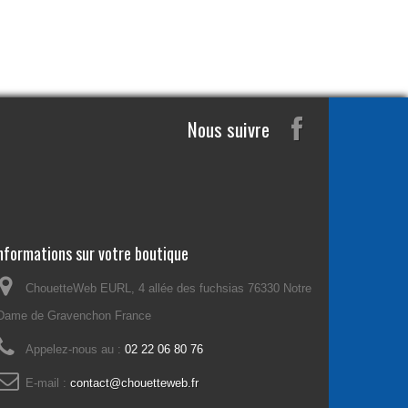
Nous suivre
nformations sur votre boutique
ChouetteWeb EURL, 4 allée des fuchsias 76330 Notre
Dame de Gravenchon France
Appelez-nous au :
02 22 06 80 76
E-mail :
contact@chouetteweb.fr