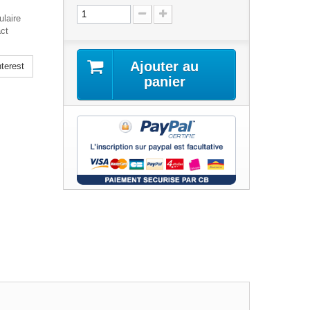
laire
act
Ajouter au
terest
panier