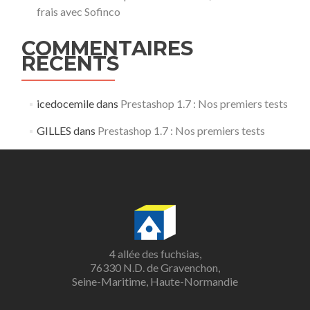
frais avec Sofinco
COMMENTAIRES
RÉCENTS
icedocemile
dans
Prestashop 1.7 : Nos premiers tests
GILLES
dans
Prestashop 1.7 : Nos premiers tests
4 allée des fuchsias,
76330 N.D. de Gravenchon,
Seine-Maritime, Haute-Normandie