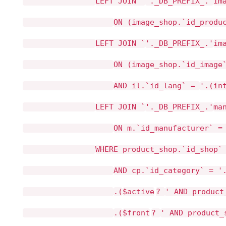
LEFT JOIN `
'._DB_PREFIX_.'
im
ON (image_shop.`id_produ
LEFT JOIN `
'._DB_PREFIX_.'
im
ON (image_shop.`id_image
AND il.`id_lang` =
'.(in
LEFT JOIN `
'._DB_PREFIX_.'
ma
ON m.`id_manufacturer` =
WHERE product_shop.`id_shop
AND cp.`id_category` = 
.(
$active
?
' AND product
.(
$front
?
' AND product_