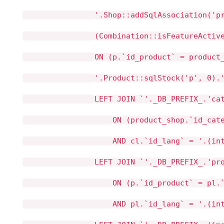
'.Shop::addSqlAssociation('
p
(Combination::isFeatureActi
ON (p.`id_product` = product
'.Product::sqlStock('
p
', 0).
LEFT JOIN `
'._DB_PREFIX_.'
ca
ON (product_shop.`id_cat
AND cl.`id_lang` =
'.(in
LEFT JOIN `
'._DB_PREFIX_.'
pr
ON (p.`id_product` = pl.
AND pl.`id_lang` =
'.(in