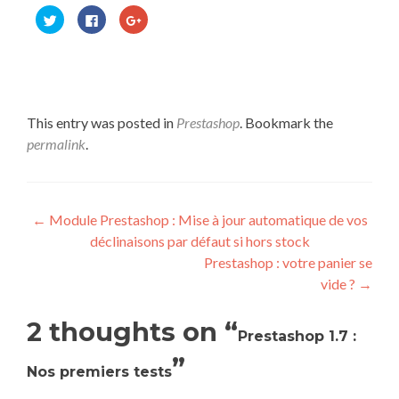
Cliquez
Cliquez
Cliquez
pour
pour
pour
partager
partager
partager
sur
sur
sur
Twitter(ouvre
Facebook(ouvre
Google+
dans
dans
(ouvre
une
une
dans
nouvelle
nouvelle
une
This entry was posted in
Prestashop
. Bookmark the
fenêtre)
fenêtre)
nouvelle
permalink
.
fenêtre)
Post navigation
←
Module Prestashop : Mise à jour automatique de vos
déclinaisons par défaut si hors stock
Prestashop : votre panier se
vide ?
→
2 thoughts on “
Prestashop 1.7 :
”
Nos premiers tests