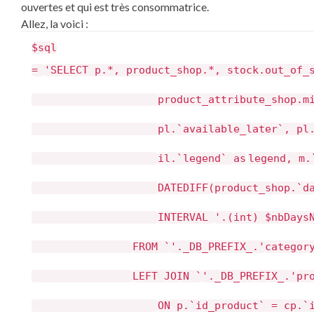
ouvertes et qui est très consommatrice.
Allez, la voici :
$sql
=
'SELECT p.*, product_shop.*, stock.out_of_
product_attribute_shop.m
pl.`available_later`, pl
il.`legend`
as
legend, m.
DATEDIFF(product_shop.`d
INTERVAL
'.(int) $nbDays
FROM `
'._DB_PREFIX_.'
categor
LEFT JOIN `
'._DB_PREFIX_.'
pr
ON p.`id_product` = cp.`